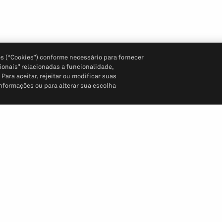
s (“Cookies”) conforme necessário para fornecer
ionais” relacionadas a funcionalidade,
ara aceitar, rejeitar ou modificar suas
informações ou para alterar sua escolha
Siga-nos