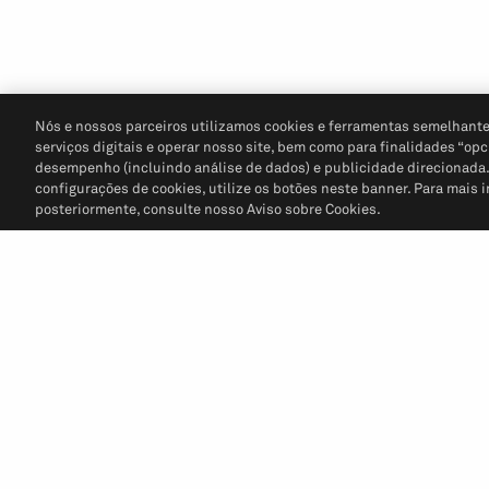
Nós e nossos parceiros utilizamos cookies e ferramentas semelhante
serviços digitais e operar nosso site, bem como para finalidades “opc
desempenho (incluindo análise de dados) e publicidade direcionada. P
configurações de cookies, utilize os botões neste banner. Para mais 
posteriormente, consulte nosso Aviso sobre Cookies.