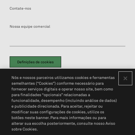
Contate-nos
Nossa equipe comercial
Definições de cookies
Disclaimers Legais
Termos de Uso
Aviso de Cookies
Nós e nossos parceiros utilizamos cookies e ferramentas
Política de Privacidade
Portal de privacidade do cliente (em inglês)
semelhantes (“Cookies”) conforme necessário para
Não Venda Minhas Informações Pessoais
© 2026 S&P Global
fornecer serviços digitais e operar nosso site, bem como
para finalidades “opcionais” relacionadas a
funcionalidade, desempenho (incluindo análise de dados)
e publicidade direcionada. Para aceitar, rejeitar ou
modificar suas configurações de cookies, utilize os
botões neste banner. Para mais informações ou para
alterar sua escolha posteriormente, consulte nosso Aviso
sobre Cookies.