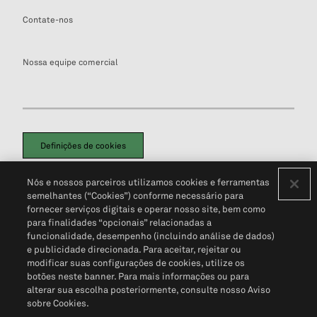
Contate-nos
Nossa equipe comercial
Definições de cookies
Disclaimers Legais
Termos de Uso
Aviso de Cookies
Nós e nossos parceiros utilizamos cookies e ferramentas
Política de Privacidade
Portal de privacidade do cliente (em inglês)
semelhantes (“Cookies”) conforme necessário para
Não Venda Minhas Informações Pessoais
© 2026 S&P Global
fornecer serviços digitais e operar nosso site, bem como
para finalidades “opcionais” relacionadas a
funcionalidade, desempenho (incluindo análise de dados)
e publicidade direcionada. Para aceitar, rejeitar ou
modificar suas configurações de cookies, utilize os
botões neste banner. Para mais informações ou para
alterar sua escolha posteriormente, consulte nosso Aviso
sobre Cookies.