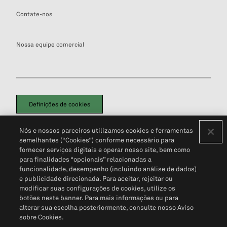
Contate-nos
Nossa equipe comercial
Definições de cookies
Disclaimers Legais
Termos de Uso
Aviso de Cookies
Nós e nossos parceiros utilizamos cookies e ferramentas
Política de Privacidade
Portal de privacidade do cliente (em inglês)
semelhantes (“Cookies”) conforme necessário para
Não Venda Minhas Informações Pessoais
© 2026 S&P Global
fornecer serviços digitais e operar nosso site, bem como
para finalidades “opcionais” relacionadas a
funcionalidade, desempenho (incluindo análise de dados)
e publicidade direcionada. Para aceitar, rejeitar ou
modificar suas configurações de cookies, utilize os
botões neste banner. Para mais informações ou para
alterar sua escolha posteriormente, consulte nosso Aviso
sobre Cookies.