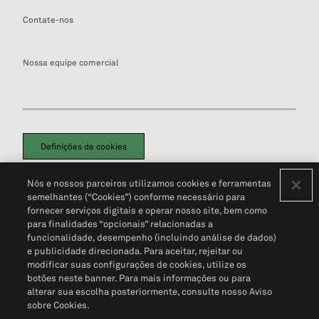
Contate-nos
Nossa equipe comercial
Definições de cookies
Disclaimers Legais
Termos de Uso
Aviso de Cookies
Nós e nossos parceiros utilizamos cookies e ferramentas
Política de Privacidade
Portal de privacidade do cliente (em inglês)
semelhantes (“Cookies”) conforme necessário para
Não Venda Minhas Informações Pessoais
© 2026 S&P Global
fornecer serviços digitais e operar nosso site, bem como
para finalidades “opcionais” relacionadas a
funcionalidade, desempenho (incluindo análise de dados)
e publicidade direcionada. Para aceitar, rejeitar ou
modificar suas configurações de cookies, utilize os
botões neste banner. Para mais informações ou para
alterar sua escolha posteriormente, consulte nosso Aviso
sobre Cookies.