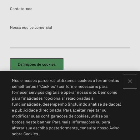
Contate-nos
Nossa equipe comercial
Definições de cookies
Disclaimers Legais
Termos de Uso
Aviso de Cookies
Nós e nossos parceiros utilizamos cookies e ferramentas
Política de Privacidade
Portal de privacidade do cliente (em inglês)
semelhantes (“Cookies”) conforme necessário para
Não Venda Minhas Informações Pessoais
© 2026 S&P Global
fornecer serviços digitais e operar nosso site, bem como
para finalidades “opcionais” relacionadas a
funcionalidade, desempenho (incluindo análise de dados)
e publicidade direcionada. Para aceitar, rejeitar ou
modificar suas configurações de cookies, utilize os
botões neste banner. Para mais informações ou para
alterar sua escolha posteriormente, consulte nosso Aviso
sobre Cookies.