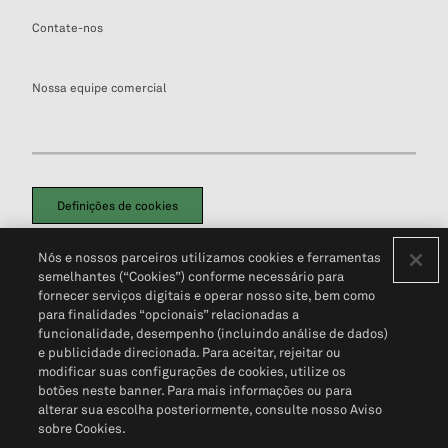
Contate-nos
Nossa equipe comercial
Definições de cookies
Disclaimers Legais
Termos de Uso
Aviso de Cookies
Nós e nossos parceiros utilizamos cookies e ferramentas
Política de Privacidade
Portal de privacidade do cliente (em inglês)
semelhantes (“Cookies”) conforme necessário para
Não Venda Minhas Informações Pessoais
© 2026 S&P Global
fornecer serviços digitais e operar nosso site, bem como
para finalidades “opcionais” relacionadas a
funcionalidade, desempenho (incluindo análise de dados)
e publicidade direcionada. Para aceitar, rejeitar ou
modificar suas configurações de cookies, utilize os
botões neste banner. Para mais informações ou para
alterar sua escolha posteriormente, consulte nosso Aviso
sobre Cookies.