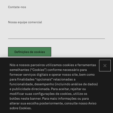
Contate-nos
Nossa equipe comercial
Definições de cookies
Disclaimers Legais
Termos de Uso
Aviso de Cookies
Nós e nossos parceiros utilizamos cookies e ferramentas
Política de Privacidade
Portal de privacidade do cliente (em inglês)
semelhantes (“Cookies”) conforme necessário para
Não Venda Minhas Informações Pessoais
© 2026 S&P Global
fornecer serviços digitais e operar nosso site, bem como
para finalidades “opcionais” relacionadas a
funcionalidade, desempenho (incluindo análise de dados)
e publicidade direcionada. Para aceitar, rejeitar ou
modificar suas configurações de cookies, utilize os
botões neste banner. Para mais informações ou para
alterar sua escolha posteriormente, consulte nosso Aviso
sobre Cookies.