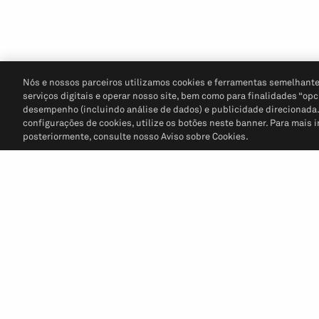
Nós e nossos parceiros utilizamos cookies e ferramentas semelhante
serviços digitais e operar nosso site, bem como para finalidades “opc
desempenho (incluindo análise de dados) e publicidade direcionada. P
configurações de cookies, utilize os botões neste banner. Para mais 
posteriormente, consulte nosso Aviso sobre Cookies.