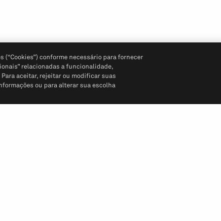
s (“Cookies”) conforme necessário para fornecer
ionais” relacionadas a funcionalidade,
ara aceitar, rejeitar ou modificar suas
informações ou para alterar sua escolha
Siga-nos