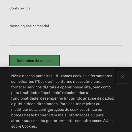
Contate-nos
Nossa equipe comercial
Definições de cookies
Disclaimers Legais
Termos de Uso
Aviso de Cookies
Nós e nossos parceiros utilizamos cookies e ferramentas
Política de Privacidade
Portal de privacidade do cliente (em inglês)
semelhantes (“Cookies”) conforme necessário para
Não Venda Minhas Informações Pessoais
© 2026 S&P Global
fornecer serviços digitais e operar nosso site, bem como
para finalidades “opcionais” relacionadas a
funcionalidade, desempenho (incluindo análise de dados)
e publicidade direcionada. Para aceitar, rejeitar ou
modificar suas configurações de cookies, utilize os
botões neste banner. Para mais informações ou para
alterar sua escolha posteriormente, consulte nosso Aviso
sobre Cookies.