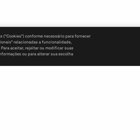
s (“Cookies”) conforme necessário para fornecer
ionais” relacionadas a funcionalidade,
ara aceitar, rejeitar ou modificar suas
informações ou para alterar sua escolha
Siga-nos