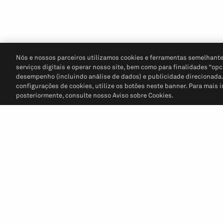
Nós e nossos parceiros utilizamos cookies e ferramentas semelhante
serviços digitais e operar nosso site, bem como para finalidades “opc
desempenho (incluindo análise de dados) e publicidade direcionada. P
configurações de cookies, utilize os botões neste banner. Para mais 
posteriormente, consulte nosso Aviso sobre Cookies.