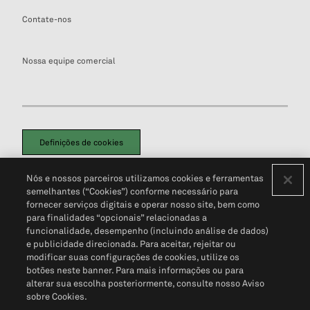
Contate-nos
Nossa equipe comercial
Definições de cookies
Disclaimers Legais
Termos de Uso
Aviso de Cookies
Nós e nossos parceiros utilizamos cookies e ferramentas
Política de Privacidade
Portal de privacidade do cliente (em inglês)
semelhantes (“Cookies”) conforme necessário para
Não Venda Minhas Informações Pessoais
© 2026 S&P Global
fornecer serviços digitais e operar nosso site, bem como
para finalidades “opcionais” relacionadas a
funcionalidade, desempenho (incluindo análise de dados)
e publicidade direcionada. Para aceitar, rejeitar ou
modificar suas configurações de cookies, utilize os
botões neste banner. Para mais informações ou para
alterar sua escolha posteriormente, consulte nosso Aviso
sobre Cookies.