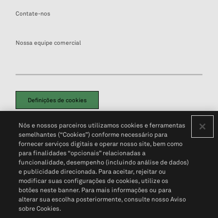
Contate-nos
Nossa equipe comercial
Definições de cookies
Disclaimers Legais
Termos de Uso
Aviso de Cookies
Nós e nossos parceiros utilizamos cookies e ferramentas
Política de Privacidade
Portal de privacidade do cliente (em inglês)
semelhantes (“Cookies”) conforme necessário para
Não Venda Minhas Informações Pessoais
© 2026 S&P Global
fornecer serviços digitais e operar nosso site, bem como
para finalidades “opcionais” relacionadas a
funcionalidade, desempenho (incluindo análise de dados)
e publicidade direcionada. Para aceitar, rejeitar ou
modificar suas configurações de cookies, utilize os
botões neste banner. Para mais informações ou para
alterar sua escolha posteriormente, consulte nosso Aviso
sobre Cookies.