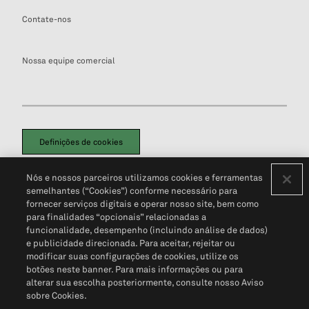
Contate-nos
Nossa equipe comercial
Definições de cookies
Disclaimers Legais
Termos de Uso
Aviso de Cookies
Nós e nossos parceiros utilizamos cookies e ferramentas
Política de Privacidade
Portal de privacidade do cliente (em inglês)
semelhantes (“Cookies”) conforme necessário para
Não Venda Minhas Informações Pessoais
© 2026 S&P Global
fornecer serviços digitais e operar nosso site, bem como
para finalidades “opcionais” relacionadas a
funcionalidade, desempenho (incluindo análise de dados)
e publicidade direcionada. Para aceitar, rejeitar ou
modificar suas configurações de cookies, utilize os
botões neste banner. Para mais informações ou para
alterar sua escolha posteriormente, consulte nosso Aviso
sobre Cookies.