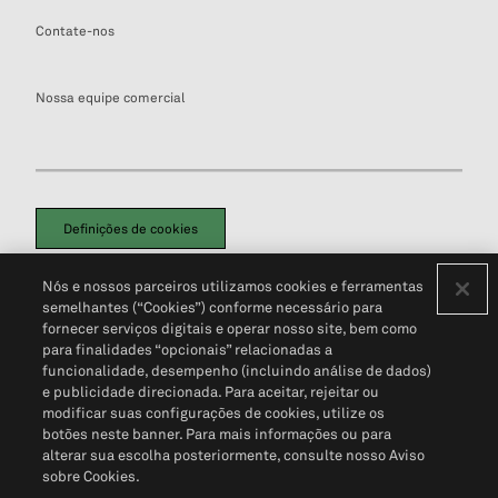
Contate-nos
Nossa equipe comercial
Definições de cookies
Disclaimers Legais
Termos de Uso
Aviso de Cookies
Nós e nossos parceiros utilizamos cookies e ferramentas
Política de Privacidade
Portal de privacidade do cliente (em inglês)
semelhantes (“Cookies”) conforme necessário para
Não Venda Minhas Informações Pessoais
© 2026 S&P Global
fornecer serviços digitais e operar nosso site, bem como
para finalidades “opcionais” relacionadas a
funcionalidade, desempenho (incluindo análise de dados)
e publicidade direcionada. Para aceitar, rejeitar ou
modificar suas configurações de cookies, utilize os
botões neste banner. Para mais informações ou para
alterar sua escolha posteriormente, consulte nosso Aviso
sobre Cookies.