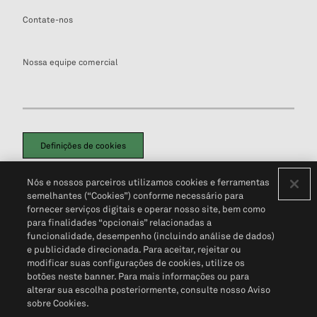
Contate-nos
Nossa equipe comercial
Definições de cookies
Disclaimers Legais
Termos de Uso
Aviso de Cookies
Nós e nossos parceiros utilizamos cookies e ferramentas
Política de Privacidade
Portal de privacidade do cliente (em inglês)
semelhantes (“Cookies”) conforme necessário para
Não Venda Minhas Informações Pessoais
© 2026 S&P Global
fornecer serviços digitais e operar nosso site, bem como
para finalidades “opcionais” relacionadas a
funcionalidade, desempenho (incluindo análise de dados)
e publicidade direcionada. Para aceitar, rejeitar ou
modificar suas configurações de cookies, utilize os
botões neste banner. Para mais informações ou para
alterar sua escolha posteriormente, consulte nosso Aviso
sobre Cookies.