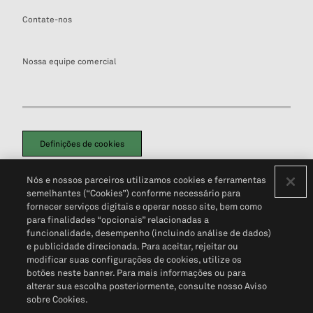
Contate-nos
Nossa equipe comercial
Definições de cookies
Disclaimers Legais
Termos de Uso
Aviso de Cookies
Nós e nossos parceiros utilizamos cookies e ferramentas
Política de Privacidade
Portal de privacidade do cliente (em inglês)
semelhantes (“Cookies”) conforme necessário para
Não Venda Minhas Informações Pessoais
© 2026 S&P Global
fornecer serviços digitais e operar nosso site, bem como
para finalidades “opcionais” relacionadas a
funcionalidade, desempenho (incluindo análise de dados)
e publicidade direcionada. Para aceitar, rejeitar ou
modificar suas configurações de cookies, utilize os
botões neste banner. Para mais informações ou para
alterar sua escolha posteriormente, consulte nosso Aviso
sobre Cookies.