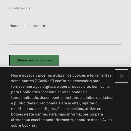
Contate-nos
Nossa equipe comercial
Definições de cookies
Disclaimers Legais
Termos de Uso
Aviso de Cookies
Nós e nossos parceiros utilizamos cookies e ferramentas
Política de Privacidade
Portal de privacidade do cliente (em inglês)
semelhantes (“Cookies”) conforme necessário para
Não Venda Minhas Informações Pessoais
© 2026 S&P Global
fornecer serviços digitais e operar nosso site, bem como
para finalidades “opcionais” relacionadas a
funcionalidade, desempenho (incluindo análise de dados)
e publicidade direcionada. Para aceitar, rejeitar ou
modificar suas configurações de cookies, utilize os
botões neste banner. Para mais informações ou para
alterar sua escolha posteriormente, consulte nosso Aviso
sobre Cookies.