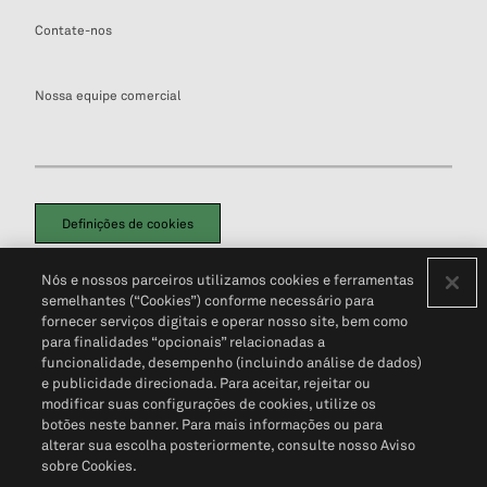
Contate-nos
Nossa equipe comercial
Definições de cookies
Disclaimers Legais
Termos de Uso
Aviso de Cookies
Nós e nossos parceiros utilizamos cookies e ferramentas
Política de Privacidade
Portal de privacidade do cliente (em inglês)
semelhantes (“Cookies”) conforme necessário para
Não Venda Minhas Informações Pessoais
© 2026 S&P Global
fornecer serviços digitais e operar nosso site, bem como
para finalidades “opcionais” relacionadas a
funcionalidade, desempenho (incluindo análise de dados)
e publicidade direcionada. Para aceitar, rejeitar ou
modificar suas configurações de cookies, utilize os
botões neste banner. Para mais informações ou para
alterar sua escolha posteriormente, consulte nosso Aviso
sobre Cookies.