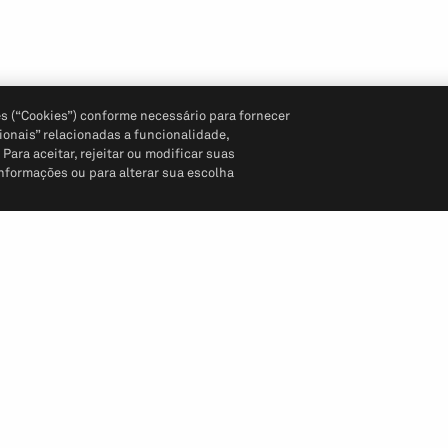
s (“Cookies”) conforme necessário para fornecer
ionais” relacionadas a funcionalidade,
ara aceitar, rejeitar ou modificar suas
informações ou para alterar sua escolha
Siga-nos