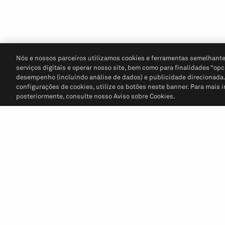
Nós e nossos parceiros utilizamos cookies e ferramentas semelhante
serviços digitais e operar nosso site, bem como para finalidades “opc
desempenho (incluindo análise de dados) e publicidade direcionada. P
configurações de cookies, utilize os botões neste banner. Para mais 
posteriormente, consulte nosso Aviso sobre Cookies.