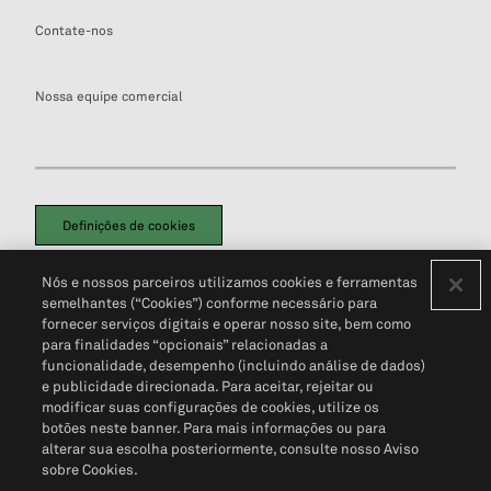
Contate-nos
Nossa equipe comercial
Definições de cookies
Disclaimers Legais
Termos de Uso
Aviso de Cookies
Nós e nossos parceiros utilizamos cookies e ferramentas
Política de Privacidade
Portal de privacidade do cliente (em inglês)
semelhantes (“Cookies”) conforme necessário para
Não Venda Minhas Informações Pessoais
© 2026 S&P Global
fornecer serviços digitais e operar nosso site, bem como
para finalidades “opcionais” relacionadas a
funcionalidade, desempenho (incluindo análise de dados)
e publicidade direcionada. Para aceitar, rejeitar ou
modificar suas configurações de cookies, utilize os
botões neste banner. Para mais informações ou para
alterar sua escolha posteriormente, consulte nosso Aviso
sobre Cookies.