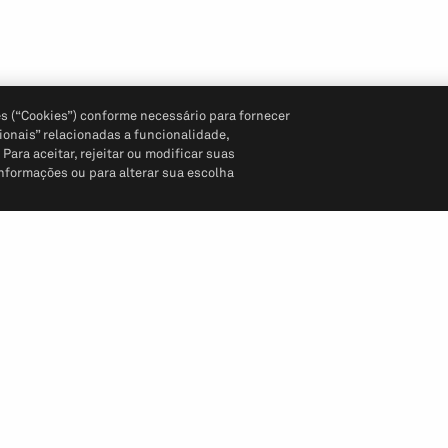
s (“Cookies”) conforme necessário para fornecer
ionais” relacionadas a funcionalidade,
ara aceitar, rejeitar ou modificar suas
informações ou para alterar sua escolha
Siga-nos