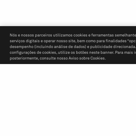
Nós e nossos parceiros utilizamos cookies e ferramentas semelhante
serviços digitais e operar nosso site, bem como para finalidades “opc
desempenho (incluindo análise de dados) e publicidade direcionada. P
configurações de cookies, utilize os botões neste banner. Para mais 
posteriormente, consulte nosso Aviso sobre Cookies.