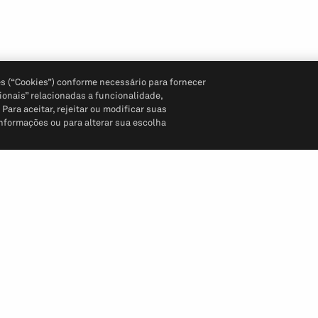
s (“Cookies”) conforme necessário para fornecer
ionais” relacionadas a funcionalidade,
ara aceitar, rejeitar ou modificar suas
informações ou para alterar sua escolha
Siga-nos