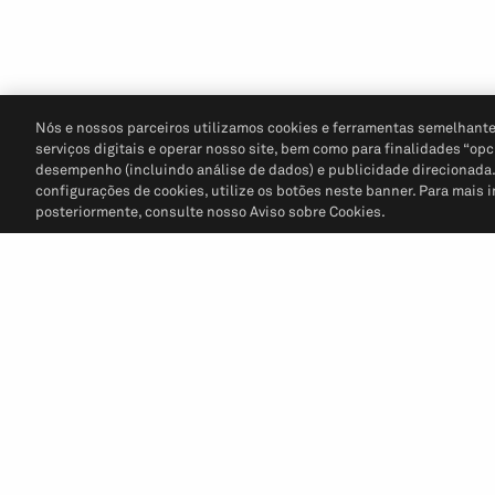
Nós e nossos parceiros utilizamos cookies e ferramentas semelhante
serviços digitais e operar nosso site, bem como para finalidades “opc
desempenho (incluindo análise de dados) e publicidade direcionada. P
configurações de cookies, utilize os botões neste banner. Para mais 
posteriormente, consulte nosso Aviso sobre Cookies.