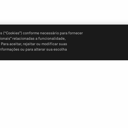
s (“Cookies”) conforme necessário para fornecer
ionais” relacionadas a funcionalidade,
ara aceitar, rejeitar ou modificar suas
informações ou para alterar sua escolha
Siga-nos