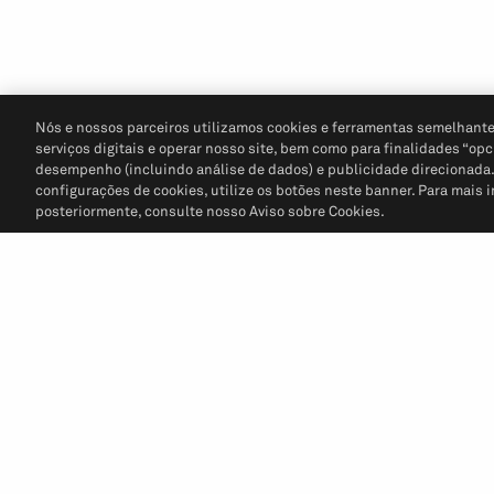
Nós e nossos parceiros utilizamos cookies e ferramentas semelhante
serviços digitais e operar nosso site, bem como para finalidades “opc
desempenho (incluindo análise de dados) e publicidade direcionada. P
configurações de cookies, utilize os botões neste banner. Para mais 
posteriormente, consulte nosso Aviso sobre Cookies.