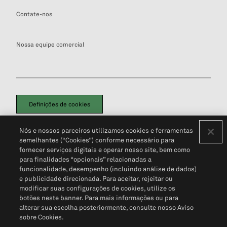
Contate-nos
Nossa equipe comercial
Definições de cookies
Disclaimers Legais
Termos de Uso
Aviso de Cookies
Nós e nossos parceiros utilizamos cookies e ferramentas
Política de Privacidade
Portal de privacidade do cliente (em inglês)
semelhantes (“Cookies”) conforme necessário para
Não Venda Minhas Informações Pessoais
© 2026 S&P Global
fornecer serviços digitais e operar nosso site, bem como
para finalidades “opcionais” relacionadas a
funcionalidade, desempenho (incluindo análise de dados)
e publicidade direcionada. Para aceitar, rejeitar ou
modificar suas configurações de cookies, utilize os
botões neste banner. Para mais informações ou para
alterar sua escolha posteriormente, consulte nosso Aviso
sobre Cookies.