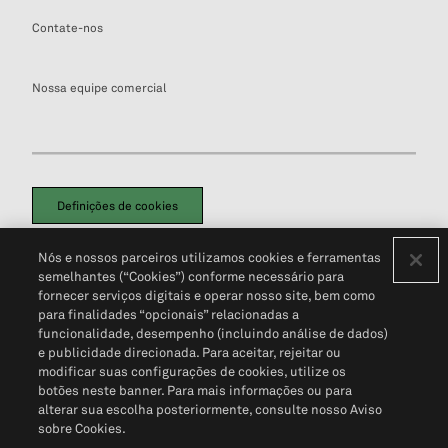
Contate-nos
Nossa equipe comercial
Definições de cookies
Disclaimers Legais
Termos de Uso
Aviso de Cookies
Nós e nossos parceiros utilizamos cookies e ferramentas
Política de Privacidade
Portal de privacidade do cliente (em inglês)
semelhantes (“Cookies”) conforme necessário para
Não Venda Minhas Informações Pessoais
© 2026 S&P Global
fornecer serviços digitais e operar nosso site, bem como
para finalidades “opcionais” relacionadas a
funcionalidade, desempenho (incluindo análise de dados)
e publicidade direcionada. Para aceitar, rejeitar ou
modificar suas configurações de cookies, utilize os
botões neste banner. Para mais informações ou para
alterar sua escolha posteriormente, consulte nosso Aviso
sobre Cookies.