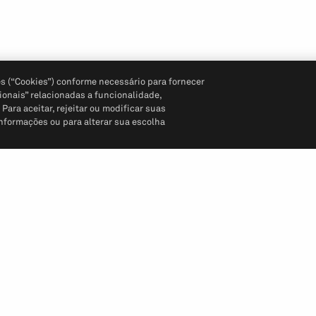
s (“Cookies”) conforme necessário para fornecer
ionais” relacionadas a funcionalidade,
ara aceitar, rejeitar ou modificar suas
informações ou para alterar sua escolha
Siga-nos