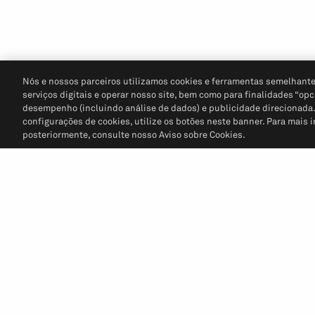
Nós e nossos parceiros utilizamos cookies e ferramentas semelhante
serviços digitais e operar nosso site, bem como para finalidades “opc
desempenho (incluindo análise de dados) e publicidade direcionada. P
configurações de cookies, utilize os botões neste banner. Para mais 
posteriormente, consulte nosso Aviso sobre Cookies.