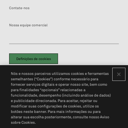
Contate-nos
Nossa equipe comercial
Definições de cookies
Disclaimers Legais
Termos de Uso
Aviso de Cookies
Nós e nossos parceiros utilizamos cookies e ferramentas
Política de Privacidade
Portal de privacidade do cliente (em inglês)
semelhantes (“Cookies”) conforme necessário para
Não Venda Minhas Informações Pessoais
© 2026 S&P Global
fornecer serviços digitais e operar nosso site, bem como
para finalidades “opcionais” relacionadas a
funcionalidade, desempenho (incluindo análise de dados)
e publicidade direcionada. Para aceitar, rejeitar ou
modificar suas configurações de cookies, utilize os
botões neste banner. Para mais informações ou para
alterar sua escolha posteriormente, consulte nosso Aviso
sobre Cookies.