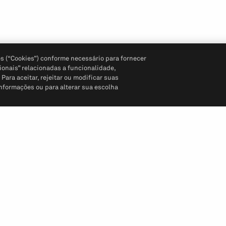
s (“Cookies”) conforme necessário para fornecer
ionais” relacionadas a funcionalidade,
ara aceitar, rejeitar ou modificar suas
informações ou para alterar sua escolha
Siga-nos