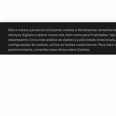
Nós e nossos parceiros utilizamos cookies e ferramentas semelhante
serviços digitais e operar nosso site, bem como para finalidades “opc
desempenho (incluindo análise de dados) e publicidade direcionada. P
configurações de cookies, utilize os botões neste banner. Para mais 
posteriormente, consulte nosso Aviso sobre Cookies.