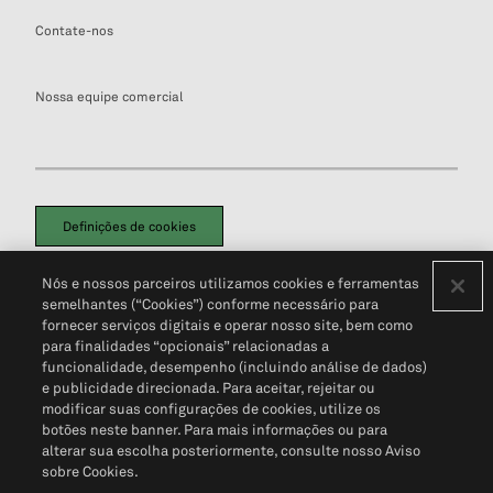
Contate-nos
Nossa equipe comercial
Definições de cookies
Disclaimers Legais
Termos de Uso
Aviso de Cookies
Nós e nossos parceiros utilizamos cookies e ferramentas
Política de Privacidade
Portal de privacidade do cliente (em inglês)
semelhantes (“Cookies”) conforme necessário para
Não Venda Minhas Informações Pessoais
© 2026 S&P Global
fornecer serviços digitais e operar nosso site, bem como
para finalidades “opcionais” relacionadas a
funcionalidade, desempenho (incluindo análise de dados)
e publicidade direcionada. Para aceitar, rejeitar ou
modificar suas configurações de cookies, utilize os
botões neste banner. Para mais informações ou para
alterar sua escolha posteriormente, consulte nosso Aviso
sobre Cookies.