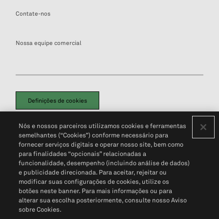
Contate-nos
Nossa equipe comercial
Definições de cookies
Disclaimers Legais
Termos de Uso
Aviso de Cookies
Nós e nossos parceiros utilizamos cookies e ferramentas
Política de Privacidade
Portal de privacidade do cliente (em inglês)
semelhantes (“Cookies”) conforme necessário para
Não Venda Minhas Informações Pessoais
© 2026 S&P Global
fornecer serviços digitais e operar nosso site, bem como
para finalidades “opcionais” relacionadas a
funcionalidade, desempenho (incluindo análise de dados)
e publicidade direcionada. Para aceitar, rejeitar ou
modificar suas configurações de cookies, utilize os
botões neste banner. Para mais informações ou para
alterar sua escolha posteriormente, consulte nosso Aviso
sobre Cookies.