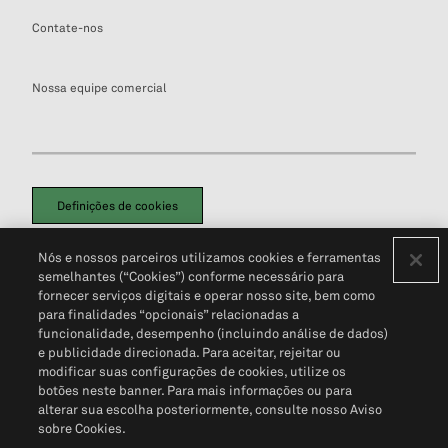
Contate-nos
Nossa equipe comercial
Definições de cookies
Disclaimers Legais
Termos de Uso
Aviso de Cookies
Nós e nossos parceiros utilizamos cookies e ferramentas
Política de Privacidade
Portal de privacidade do cliente (em inglês)
semelhantes (“Cookies”) conforme necessário para
Não Venda Minhas Informações Pessoais
© 2026 S&P Global
fornecer serviços digitais e operar nosso site, bem como
para finalidades “opcionais” relacionadas a
funcionalidade, desempenho (incluindo análise de dados)
e publicidade direcionada. Para aceitar, rejeitar ou
modificar suas configurações de cookies, utilize os
botões neste banner. Para mais informações ou para
alterar sua escolha posteriormente, consulte nosso Aviso
sobre Cookies.