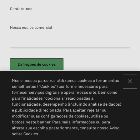
Contate-nos
Nossa equipe comercial
Definições de cookies
Disclaimers Legais
Termos de Uso
Aviso de Cookies
Nós e nossos parceiros utilizamos cookies e ferramentas
Política de Privacidade
Portal de privacidade do cliente (em inglês)
semelhantes (“Cookies”) conforme necessário para
Não Venda Minhas Informações Pessoais
© 2026 S&P Global
fornecer serviços digitais e operar nosso site, bem como
para finalidades “opcionais” relacionadas a
funcionalidade, desempenho (incluindo análise de dados)
e publicidade direcionada. Para aceitar, rejeitar ou
modificar suas configurações de cookies, utilize os
botões neste banner. Para mais informações ou para
alterar sua escolha posteriormente, consulte nosso Aviso
sobre Cookies.