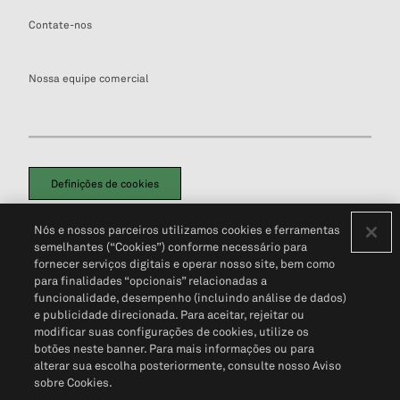
Contate-nos
Nossa equipe comercial
Definições de cookies
Disclaimers Legais
Termos de Uso
Aviso de Cookies
Nós e nossos parceiros utilizamos cookies e ferramentas
Política de Privacidade
Portal de privacidade do cliente (em inglês)
semelhantes (“Cookies”) conforme necessário para
Não Venda Minhas Informações Pessoais
© 2026 S&P Global
fornecer serviços digitais e operar nosso site, bem como
para finalidades “opcionais” relacionadas a
funcionalidade, desempenho (incluindo análise de dados)
e publicidade direcionada. Para aceitar, rejeitar ou
modificar suas configurações de cookies, utilize os
botões neste banner. Para mais informações ou para
alterar sua escolha posteriormente, consulte nosso Aviso
sobre Cookies.