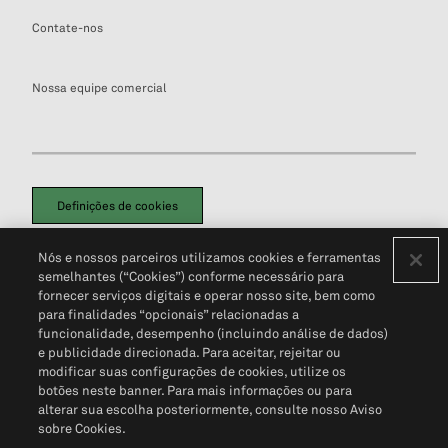
Contate-nos
Nossa equipe comercial
Definições de cookies
Disclaimers Legais
Termos de Uso
Aviso de Cookies
Nós e nossos parceiros utilizamos cookies e ferramentas
Política de Privacidade
Portal de privacidade do cliente (em inglês)
semelhantes (“Cookies”) conforme necessário para
Não Venda Minhas Informações Pessoais
© 2026 S&P Global
fornecer serviços digitais e operar nosso site, bem como
para finalidades “opcionais” relacionadas a
funcionalidade, desempenho (incluindo análise de dados)
e publicidade direcionada. Para aceitar, rejeitar ou
modificar suas configurações de cookies, utilize os
botões neste banner. Para mais informações ou para
alterar sua escolha posteriormente, consulte nosso Aviso
sobre Cookies.