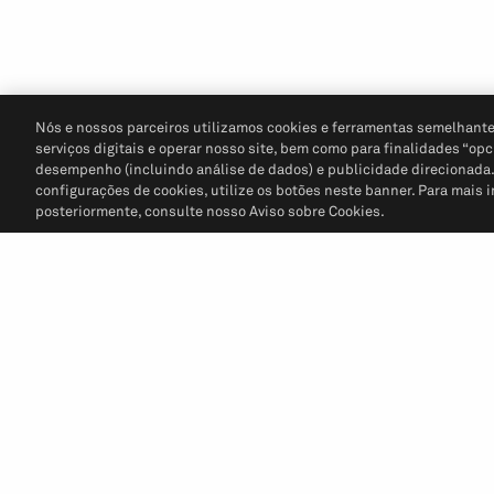
Nós e nossos parceiros utilizamos cookies e ferramentas semelhante
serviços digitais e operar nosso site, bem como para finalidades “opc
desempenho (incluindo análise de dados) e publicidade direcionada. P
configurações de cookies, utilize os botões neste banner. Para mais 
posteriormente, consulte nosso Aviso sobre Cookies.