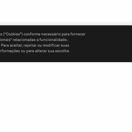
s (“Cookies”) conforme necessário para fornecer
ionais” relacionadas a funcionalidade,
ara aceitar, rejeitar ou modificar suas
informações ou para alterar sua escolha
Siga-nos