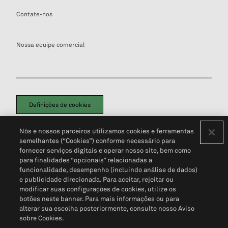
Contate-nos
Nossa equipe comercial
Definições de cookies
Disclaimers Legais
Termos de Uso
Aviso de Cookies
Nós e nossos parceiros utilizamos cookies e ferramentas
Política de Privacidade
Portal de privacidade do cliente (em inglês)
semelhantes (“Cookies”) conforme necessário para
Não Venda Minhas Informações Pessoais
© 2026 S&P Global
fornecer serviços digitais e operar nosso site, bem como
para finalidades “opcionais” relacionadas a
funcionalidade, desempenho (incluindo análise de dados)
e publicidade direcionada. Para aceitar, rejeitar ou
modificar suas configurações de cookies, utilize os
botões neste banner. Para mais informações ou para
alterar sua escolha posteriormente, consulte nosso Aviso
sobre Cookies.