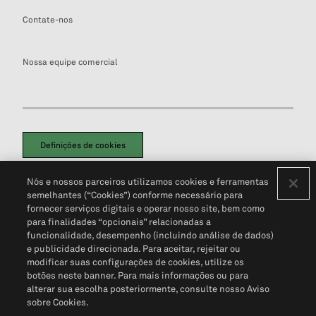
Contate-nos
Nossa equipe comercial
Definições de cookies
Disclaimers Legais
Termos de Uso
Aviso de Cookies
Nós e nossos parceiros utilizamos cookies e ferramentas
Política de Privacidade
Portal de privacidade do cliente (em inglês)
semelhantes (“Cookies”) conforme necessário para
Não Venda Minhas Informações Pessoais
© 2026 S&P Global
fornecer serviços digitais e operar nosso site, bem como
para finalidades “opcionais” relacionadas a
funcionalidade, desempenho (incluindo análise de dados)
e publicidade direcionada. Para aceitar, rejeitar ou
modificar suas configurações de cookies, utilize os
botões neste banner. Para mais informações ou para
alterar sua escolha posteriormente, consulte nosso Aviso
sobre Cookies.