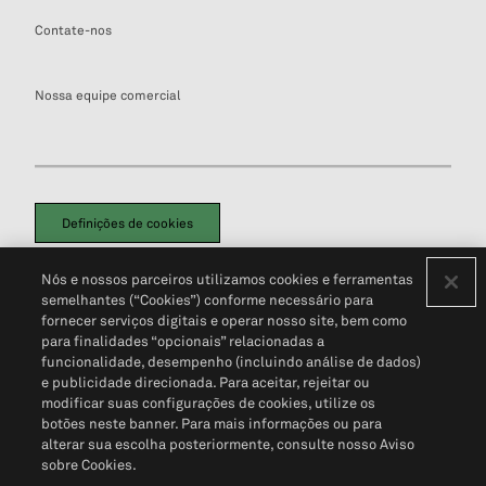
Contate-nos
Nossa equipe comercial
Definições de cookies
Disclaimers Legais
Termos de Uso
Aviso de Cookies
Nós e nossos parceiros utilizamos cookies e ferramentas
Política de Privacidade
Portal de privacidade do cliente (em inglês)
semelhantes (“Cookies”) conforme necessário para
Não Venda Minhas Informações Pessoais
© 2026 S&P Global
fornecer serviços digitais e operar nosso site, bem como
para finalidades “opcionais” relacionadas a
funcionalidade, desempenho (incluindo análise de dados)
e publicidade direcionada. Para aceitar, rejeitar ou
modificar suas configurações de cookies, utilize os
botões neste banner. Para mais informações ou para
alterar sua escolha posteriormente, consulte nosso Aviso
sobre Cookies.