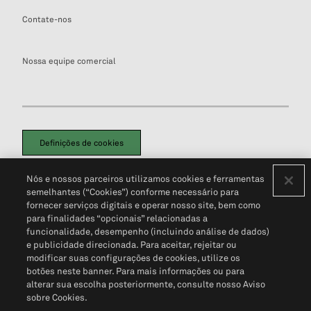
Contate-nos
Nossa equipe comercial
Definições de cookies
Disclaimers Legais
Termos de Uso
Aviso de Cookies
Nós e nossos parceiros utilizamos cookies e ferramentas
Política de Privacidade
Portal de privacidade do cliente (em inglês)
semelhantes (“Cookies”) conforme necessário para
Não Venda Minhas Informações Pessoais
© 2026 S&P Global
fornecer serviços digitais e operar nosso site, bem como
para finalidades “opcionais” relacionadas a
funcionalidade, desempenho (incluindo análise de dados)
e publicidade direcionada. Para aceitar, rejeitar ou
modificar suas configurações de cookies, utilize os
botões neste banner. Para mais informações ou para
alterar sua escolha posteriormente, consulte nosso Aviso
sobre Cookies.