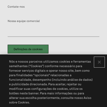
Contate-nos
Nossa equipe comercial
Definições de cookies
Disclaimers Legais
Termos de Uso
Aviso de Cookies
Nós e nossos parceiros utilizamos cookies e ferramentas
Política de Privacidade
Portal de privacidade do cliente (em inglês)
semelhantes (“Cookies”) conforme necessário para
Não Venda Minhas Informações Pessoais
© 2026 S&P Global
fornecer serviços digitais e operar nosso site, bem como
para finalidades “opcionais” relacionadas a
funcionalidade, desempenho (incluindo análise de dados)
e publicidade direcionada. Para aceitar, rejeitar ou
modificar suas configurações de cookies, utilize os
botões neste banner. Para mais informações ou para
alterar sua escolha posteriormente, consulte nosso Aviso
sobre Cookies.