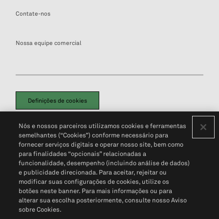
Contate-nos
Nossa equipe comercial
Definições de cookies
Disclaimers Legais
Termos de Uso
Aviso de Cookies
Nós e nossos parceiros utilizamos cookies e ferramentas
Política de Privacidade
Portal de privacidade do cliente (em inglês)
semelhantes (“Cookies”) conforme necessário para
Não Venda Minhas Informações Pessoais
© 2026 S&P Global
fornecer serviços digitais e operar nosso site, bem como
para finalidades “opcionais” relacionadas a
funcionalidade, desempenho (incluindo análise de dados)
e publicidade direcionada. Para aceitar, rejeitar ou
modificar suas configurações de cookies, utilize os
botões neste banner. Para mais informações ou para
alterar sua escolha posteriormente, consulte nosso Aviso
sobre Cookies.