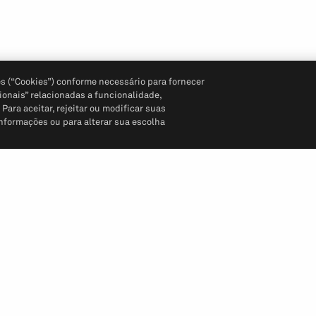
s (“Cookies”) conforme necessário para fornecer
ionais” relacionadas a funcionalidade,
ara aceitar, rejeitar ou modificar suas
informações ou para alterar sua escolha
Siga-nos