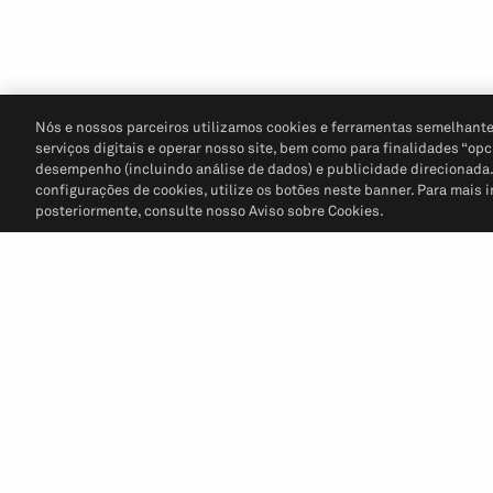
Nós e nossos parceiros utilizamos cookies e ferramentas semelhante
serviços digitais e operar nosso site, bem como para finalidades “opc
desempenho (incluindo análise de dados) e publicidade direcionada. P
configurações de cookies, utilize os botões neste banner. Para mais 
posteriormente, consulte nosso Aviso sobre Cookies.