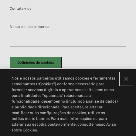
Contate-nos
Nossa equipe comercial
Definições de cookies
Disclaimers Legais
Termos de Uso
Aviso de Cookies
Nós e nossos parceiros utilizamos cookies e ferramentas
Política de Privacidade
Portal de privacidade do cliente (em inglês)
semelhantes (“Cookies”) conforme necessário para
Não Venda Minhas Informações Pessoais
© 2026 S&P Global
fornecer serviços digitais e operar nosso site, bem como
para finalidades “opcionais” relacionadas a
funcionalidade, desempenho (incluindo análise de dados)
e publicidade direcionada. Para aceitar, rejeitar ou
modificar suas configurações de cookies, utilize os
botões neste banner. Para mais informações ou para
alterar sua escolha posteriormente, consulte nosso Aviso
sobre Cookies.