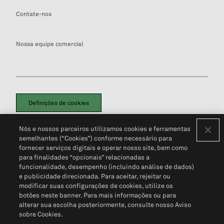
Contate-nos
Nossa equipe comercial
Definições de cookies
Disclaimers Legais
Termos de Uso
Aviso de Cookies
Nós e nossos parceiros utilizamos cookies e ferramentas
Política de Privacidade
Portal de privacidade do cliente (em inglês)
semelhantes (“Cookies”) conforme necessário para
Não Venda Minhas Informações Pessoais
© 2026 S&P Global
fornecer serviços digitais e operar nosso site, bem como
para finalidades “opcionais” relacionadas a
funcionalidade, desempenho (incluindo análise de dados)
e publicidade direcionada. Para aceitar, rejeitar ou
modificar suas configurações de cookies, utilize os
botões neste banner. Para mais informações ou para
alterar sua escolha posteriormente, consulte nosso Aviso
sobre Cookies.