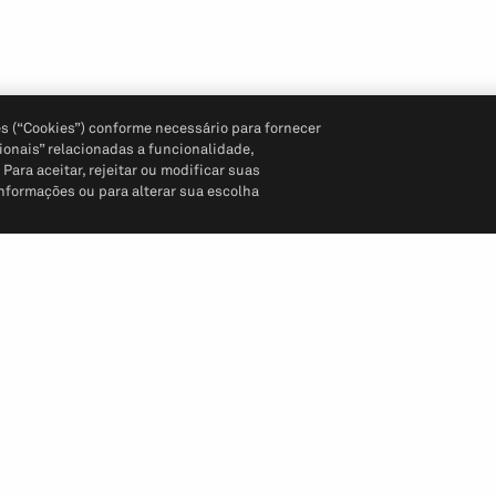
s (“Cookies”) conforme necessário para fornecer
ionais” relacionadas a funcionalidade,
ara aceitar, rejeitar ou modificar suas
informações ou para alterar sua escolha
Siga-nos