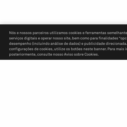
Nós e nossos parceiros utilizamos cookies e ferramentas semelhante
serviços digitais e operar nosso site, bem como para finalidades “opc
desempenho (incluindo análise de dados) e publicidade direcionada. P
configurações de cookies, utilize os botões neste banner. Para mais 
posteriormente, consulte nosso Aviso sobre Cookies.