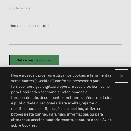
Contate-nos
Nossa equipe comercial
Definições de cookies
Disclaimers Legais
Termos de Uso
Aviso de Cookies
Nós e nossos parceiros utilizamos cookies e ferramentas
Política de Privacidade
Portal de privacidade do cliente (em inglês)
semelhantes (“Cookies”) conforme necessário para
Não Venda Minhas Informações Pessoais
© 2026 S&P Global
fornecer serviços digitais e operar nosso site, bem como
para finalidades “opcionais” relacionadas a
funcionalidade, desempenho (incluindo análise de dados)
e publicidade direcionada. Para aceitar, rejeitar ou
modificar suas configurações de cookies, utilize os
botões neste banner. Para mais informações ou para
alterar sua escolha posteriormente, consulte nosso Aviso
sobre Cookies.