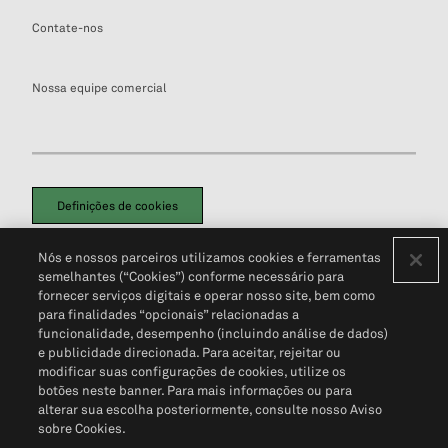
Contate-nos
Nossa equipe comercial
Definições de cookies
Disclaimers Legais
Termos de Uso
Aviso de Cookies
Nós e nossos parceiros utilizamos cookies e ferramentas
Política de Privacidade
Portal de privacidade do cliente (em inglês)
semelhantes (“Cookies”) conforme necessário para
Não Venda Minhas Informações Pessoais
© 2026 S&P Global
fornecer serviços digitais e operar nosso site, bem como
para finalidades “opcionais” relacionadas a
funcionalidade, desempenho (incluindo análise de dados)
e publicidade direcionada. Para aceitar, rejeitar ou
modificar suas configurações de cookies, utilize os
botões neste banner. Para mais informações ou para
alterar sua escolha posteriormente, consulte nosso Aviso
sobre Cookies.