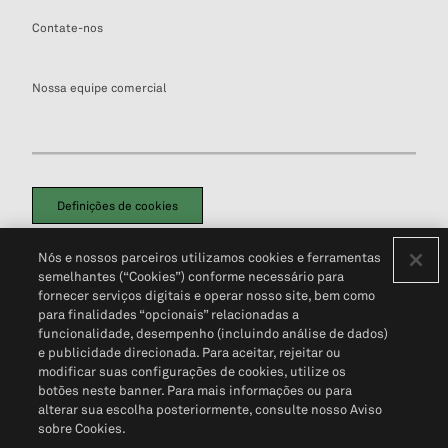
Contate-nos
Nossa equipe comercial
Definições de cookies
Disclaimers Legais
Termos de Uso
Aviso de Cookies
Nós e nossos parceiros utilizamos cookies e ferramentas
Política de Privacidade
Portal de privacidade do cliente (em inglês)
semelhantes (“Cookies”) conforme necessário para
Não Venda Minhas Informações Pessoais
© 2026 S&P Global
fornecer serviços digitais e operar nosso site, bem como
para finalidades “opcionais” relacionadas a
funcionalidade, desempenho (incluindo análise de dados)
e publicidade direcionada. Para aceitar, rejeitar ou
modificar suas configurações de cookies, utilize os
botões neste banner. Para mais informações ou para
alterar sua escolha posteriormente, consulte nosso Aviso
sobre Cookies.