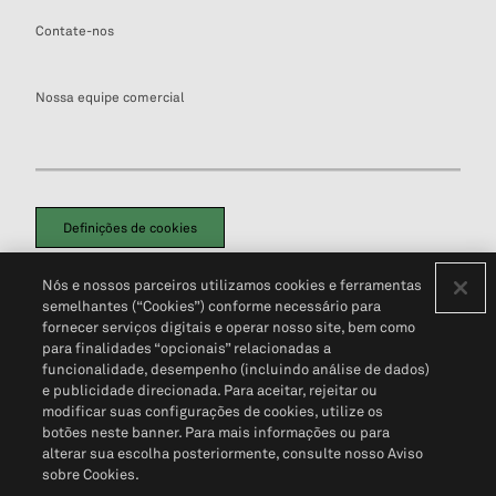
Contate-nos
Nossa equipe comercial
Definições de cookies
Disclaimers Legais
Termos de Uso
Aviso de Cookies
Nós e nossos parceiros utilizamos cookies e ferramentas
Política de Privacidade
Portal de privacidade do cliente (em inglês)
semelhantes (“Cookies”) conforme necessário para
Não Venda Minhas Informações Pessoais
© 2026 S&P Global
fornecer serviços digitais e operar nosso site, bem como
para finalidades “opcionais” relacionadas a
funcionalidade, desempenho (incluindo análise de dados)
e publicidade direcionada. Para aceitar, rejeitar ou
modificar suas configurações de cookies, utilize os
botões neste banner. Para mais informações ou para
alterar sua escolha posteriormente, consulte nosso Aviso
sobre Cookies.